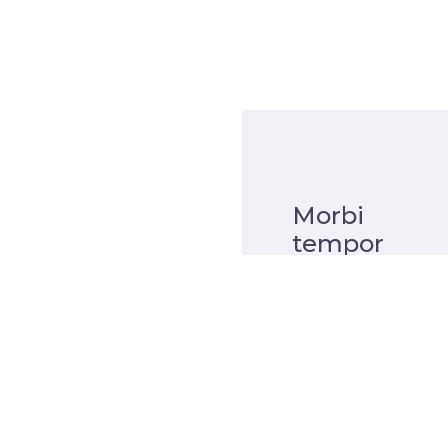
Morbi
tempor
Maecenas
rutrum viverra
sapien sed
fermentum.
Morbi tempor
odio eget
lacus tempus